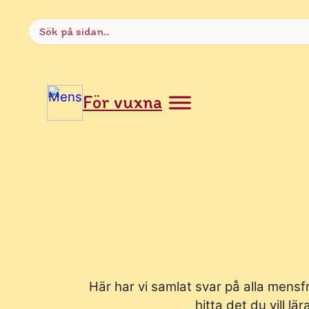
Sök
efter:
För vuxna
Här har vi samlat svar på alla mensf
hitta det du vill l