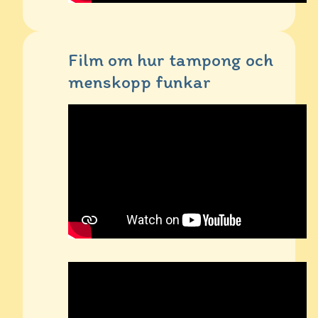
Film om hur tampong och
menskopp funkar