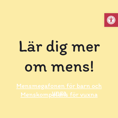
Open
Lär dig mer
om mens!
Mensmegafonen för barn och
unga
Menskompetens för vuxna